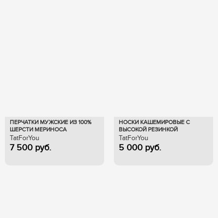
ПЕРЧАТКИ МУЖСКИЕ ИЗ 100%
НОСКИ КАШЕМИРОВЫЕ С
ШЕРСТИ МЕРИНОСА
ВЫСОКОЙ РЕЗИНКОЙ
21.03.М09710
101.19.02.25060
TatForYou
TatForYou
7 500
руб.
5 000
руб.