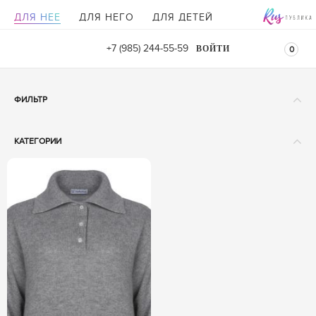
ДЛЯ НЕЕ
ДЛЯ НЕГО
ДЛЯ ДЕТЕЙ
+7 (985) 244-55-59
ВОЙТИ
0
ФИЛЬТР
БАЗОВАЯ ЦЕНА
КАТЕГОРИИ
От
До
Аксессуары
Бейсболки
Головные уборы
Капоры
ДЛЯ КОГО
Капюшоны
Комплекты
РАЗМЕРЫ
Манжеты
ONE SIZE (
1
)
S (
1
)
Маски
M (
1
)