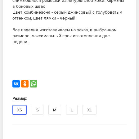
снимающиеся ремешки из натуральной кожи. Карманы
в боковых швах
Цвет комбинезона - серый джинсовый с голубоватым
оттенком, цвет лямки - чёрный
Все изделия изготавливаем на заказ, в выбранном
размере, максимальный срок изготовления две
недели.
Размер:
XS
S
M
L
XL