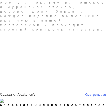
жемчуг, перламутр, чешское
и муранское стекло,
дерево, шелк, бархат…
Каждое изделие выполнено
вручную в нашей
мастерской и проходит
строгий контроль качества.
Одежда от Alexkonon’s
Смотреть все