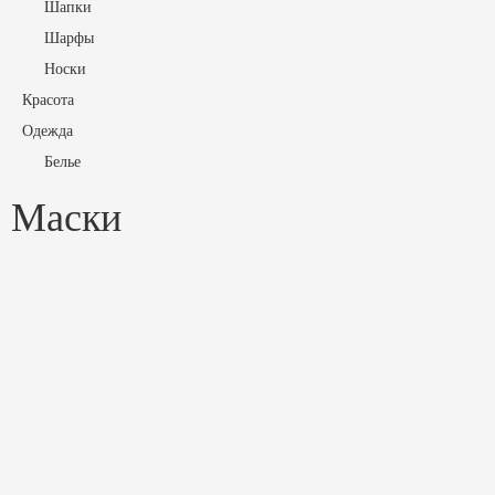
Шапки
Шарфы
Носки
Красота
Одежда
Белье
Блузы
Маски
Брюки
Верхняя одежда
Джемпера
Джинсы
Жакеты
Жилеты
Комбинезоны
Костюмы
Куртки