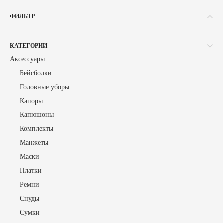
ФИЛЬТР
ДЛЯ КОГО
КАТЕГОРИИ
Аксессуары
РАЗМЕРЫ
Бейсболки
ONE SIZE (
1
)
Головные уборы
Капоры
КОД
Капюшоны
Шп-02 (
1
)
Комплекты
Манжеты
Маски
ДИЗАЙНЕР
Платки
ODENI BRAND (
1
)
Ремни
Снуды
ПРОИЗВЕДЕНО
Сумки
Сочи, Россия (
1
)