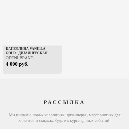
Нижнее бельё
Пальто
Пиджаки
Пижамы
Платья
Плащи
КАПЕЛЛИНА VANILLA
Свитшоты
GOLD | ДИЗАЙНЕРСКАЯ
ТЁПЛАЯ ШАПКА-
ODENI BRAND
Спорт
КАПЮШОН С МАСКОЙ
4 000
руб.
Топы
Трикотаж
Футболки
Худи
Юбки
РАССЫЛКА
Шорты
Украшения
Мы пишем о новых коллекциях, дизайнерах, мероприятиях для
клиентов и скидках, будьте в курсе данных событий
Браслеты