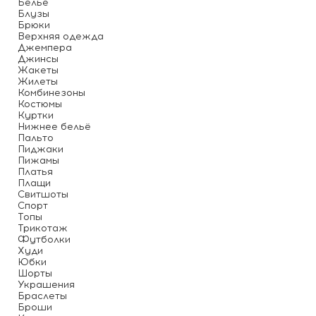
Белье
Блузы
Брюки
Верхняя одежда
Джемпера
Джинсы
Жакеты
Жилеты
Комбинезоны
Костюмы
Куртки
Нижнее бельё
Пальто
Пиджаки
Пижамы
Платья
Плащи
Свитшоты
Спорт
Топы
Трикотаж
Футболки
Худи
Юбки
Шорты
Украшения
Браслеты
Броши