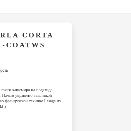
RLA CORTA
01-COATWS
рсть
нского кашемира на подкладе.
). Пальто украшено вышивкой
о французской технике Lesage из
ki )