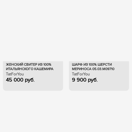
ДИЗАЙНЕР
80.4 ANASTASIYA TUTAEVA (
2
)
Alexkonon`s (
6
)
D.S. (
1
)
PUMP FAKE (
1
)
URA SPORT&CHIC (
1
)
VESH (
9
)
ЖЕНСКИЙ СВИТЕР ИЗ 100%
ШАРФ ИЗ 100% ШЕРСТИ
ИТАЛЬЯНСКОГО КАШЕМИРА
МЕРИНОСА 05.03.М09710
101.015000.04918.25845
TatForYou
TatForYou
ПРОИЗВЕДЕНО
45 000
руб.
9 900
руб.
Москва, Россия (
12
)
Новороссийск, Россия (
6
)
Россия (
2
)