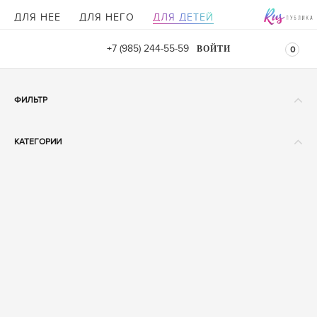
ДЛЯ НЕЕ
ДЛЯ НЕГО
ДЛЯ ДЕТЕЙ
+7 (985) 244-55-59
ВОЙТИ
0
ФИЛЬТР
БАЗОВАЯ ЦЕНА
КАТЕГОРИИ
От
До
Для девочек
Аксессуары
Белье
Блузки
ДЛЯ КОГО
Брюки
Джемперы
РАЗМЕРЫ
Жилеты
ONE SIZE (
1
)
S (
1
)
Костюмы
M (
1
)