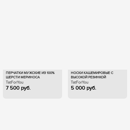
ПЕРЧАТКИ МУЖСКИЕ ИЗ 100%
НОСКИ КАШЕМИРОВЫЕ С
ШЕРСТИ МЕРИНОСА
ВЫСОКОЙ РЕЗИНКОЙ
21.03.М09710
101.19.02.25060
TatForYou
TatForYou
7 500
руб.
5 000
руб.