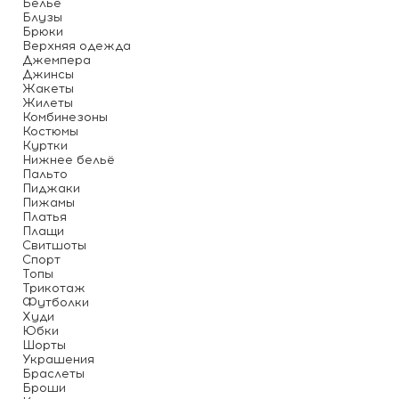
Белье
Блузы
Брюки
Верхняя одежда
Джемпера
Джинсы
Жакеты
Жилеты
Комбинезоны
Костюмы
Куртки
Нижнее бельё
Пальто
Пиджаки
Пижамы
Платья
Плащи
Свитшоты
Спорт
Топы
Трикотаж
Футболки
Худи
Юбки
Шорты
Украшения
Браслеты
Броши