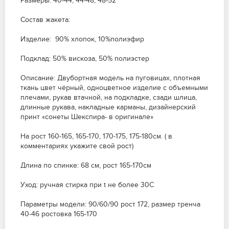
Размеры: 40-44, 44-48, 48-52
Состав жакета:
Изделие: 90% хлопок, 10%полиэфир
Подклад: 50% вискоза, 50% полиэстер
Описание: Двубортная модель на пуговицах, плотная
ткань цвет чёрный, одноцветное изделие с объемными
плечами, рукав втачной, на подкладке, сзади шлица,
длинные рукава, накладные карманы, дизайнерский
принт «сонеты Шекспира- в оригинале»
На рост 160-165, 165-170, 170-175, 175-180см. ( в
комментариях укажите свой рост)
Длина по спинке: 68 см, рост 165-170см
Уход: ручная стирка при t не более 30С
Параметры модели: 90/60/90 рост 172, размер тренча
40-46 ростовка 165-170