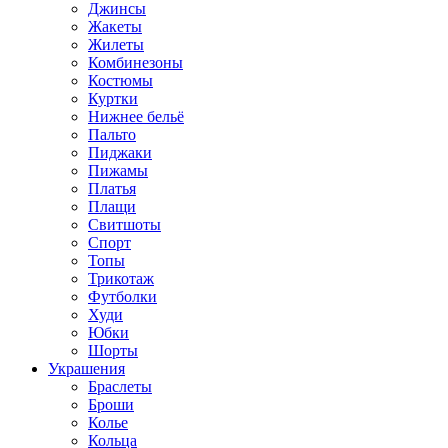
Джинсы
Жакеты
Жилеты
Комбинезоны
Костюмы
Куртки
Нижнее бельё
Пальто
Пиджаки
Пижамы
Платья
Плащи
Свитшоты
Спорт
Топы
Трикотаж
Футболки
Худи
Юбки
Шорты
Украшения
Браслеты
Броши
Колье
Кольца