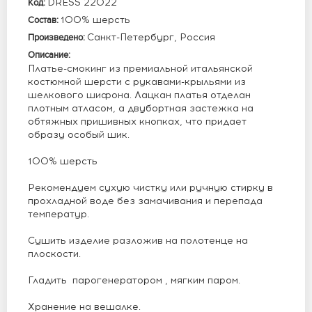
DRESS 22022
Код:
100% шерсть
Состав:
Санкт-Петербург, Россия
Произведено:
Описание:
Платье-смокинг из премиальной итальянской
костюмной шерсти с рукавами-крыльями из
шелкового шифона. Лацкан платья отделан
плотным атласом, а двубортная застежка на
обтяжных пришивных кнопках, что придает
образу особый шик.
100% шерсть
Рекомендуем сухую чистку или ручную стирку в
прохладной воде без замачивания и перепада
температур.
Сушить изделие разложив на полотенце на
плоскости.
Гладить парогенератором , мягким паром.
Хранение на вешалке.