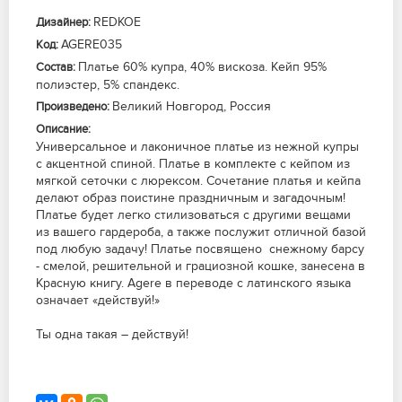
REDKOE
Дизайнер:
AGERE035
Код:
Платье 60% купра, 40% вискоза. Кейп 95%
Состав:
полиэстер, 5% спандекс.
Великий Новгород, Россия
Произведено:
Описание:
Универсальное и лаконичное платье из нежной купры
с акцентной спиной. Платье в комплекте с кейпом из
мягкой сеточки с люрексом. Сочетание платья и кейпа
делают образ поистине праздничным и загадочным!
Платье будет легко стилизоваться с другими вещами
из вашего гардероба, а также послужит отличной базой
под любую задачу! Платье посвящено снежному барсу
- смелой, решительной и грациозной кошке, занесена в
Красную книгу. Agere в переводе с латинского языка
означает «действуй!»
Ты одна такая – действуй!