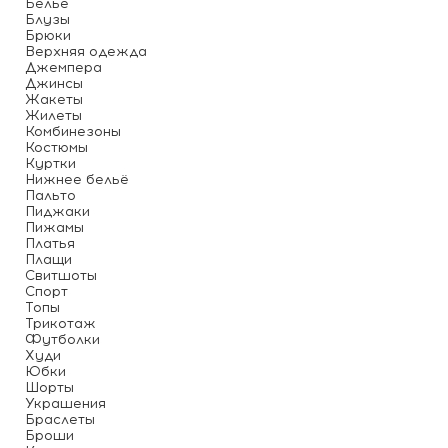
Белье
Блузы
Брюки
Верхняя одежда
Джемпера
Джинсы
Жакеты
Жилеты
Комбинезоны
Костюмы
Куртки
Нижнее бельё
Пальто
Пиджаки
Пижамы
Платья
Плащи
Свитшоты
Спорт
Топы
Трикотаж
Футболки
Худи
Юбки
Шорты
Украшения
Браслеты
Броши