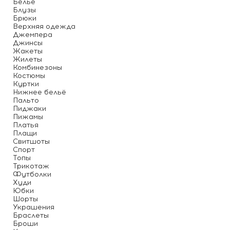
Белье
Блузы
Брюки
Верхняя одежда
Джемпера
Джинсы
Жакеты
Жилеты
Комбинезоны
Костюмы
Куртки
Нижнее бельё
Пальто
Пиджаки
Пижамы
Платья
Плащи
Свитшоты
Спорт
Топы
Трикотаж
Футболки
Худи
Юбки
Шорты
Украшения
Браслеты
Броши