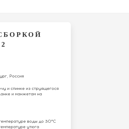
 СБОРКОЙ
02
ург, Россия
ечу и спинке из струящегося
ланке и манжетам на
 температуре воды до 30°C
 температуре утюга