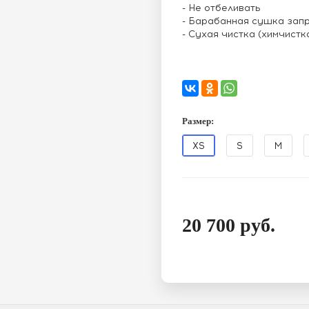
- Не отбеливать
- Барабанная сушка зап
- Сухая чистка (химчистк
Размер:
XS
S
M
20 700
руб.