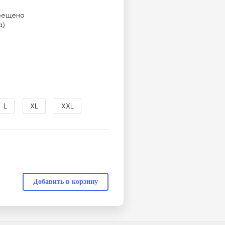
рещена
а)
L
XL
XXL