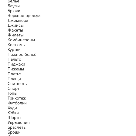
Белье
Блузы
Брюки
Верхняя одежда
Джемпера
Джинсы
Жакеты
Жилеты
Комбинезоны
Костюмы
Куртки
Нижнее бельё
Пальто
Пиджаки
Пижамы
Платья
Плащи
Свитшоты
Спорт
Топы
Трикотаж
Футболки
Худи
Юбки
Шорты
Украшения
Браслеты
Броши