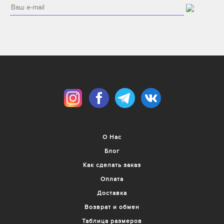
28/32 (
1
)
29/28 (
1
)
29/30 (
1
)
29/32 (
1
)
30/30 (
3
)
30/32 (
1
)
32/30 (
2
)
34/32 (
2
)
36 (
2
)
36-40 (
2
)
37-40 (
3
)
О Нас
40-44 (
6
)
Блог
40-46 (
2
)
43 (
3
)
Как сделать заказ
43 (
3
)
Оплата
44-48 (
2
)
Доставка
45 (
1
)
Возврат и обмен
46-48 (
1
)
Таблица размеров