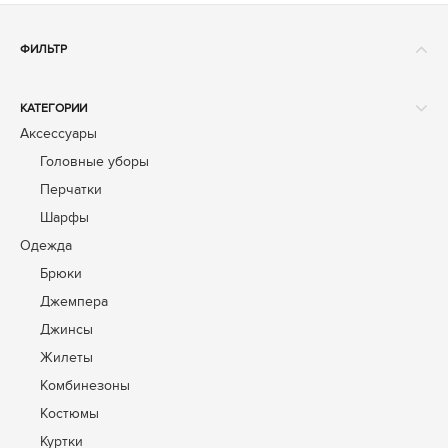
ФИЛЬТР
БАЗОВАЯ ЦЕНА
КАТЕГОРИИ
От
До
Аксессуары
Головные уборы
Перчатки
Шарфы
ДЛЯ КОГО
Одежда
Брюки
РАЗМЕРЫ
Джемпера
ONE SIZE (
97
)
XXS (
2
)
Джинсы
XS (
189
)
Жилеты
S (
335
)
Комбинезоны
M (
331
)
Костюмы
L (
304
)
Куртки