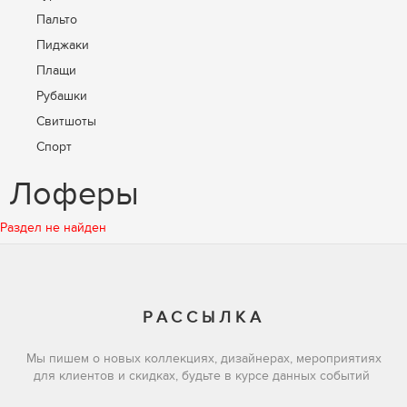
XL (
175
)
Пальто
XXL (
121
)
Пиджаки
XXXL (
2
)
Плащи
12 (
1
)
128 (
3
)
Рубашки
13 (
1
)
Свитшоты
14 (
3
)
Спорт
15 (
3
)
Футболки
Лоферы
16 (
3
)
Худи
17 (
2
)
Шорты
Раздел не найден
18 (
3
)
19 (
4
)
20 (
3
)
21 (
1
)
РАССЫЛКА
27/28 (
1
)
27/30 (
1
)
Мы пишем о новых коллекциях, дизайнерах, мероприятиях
28/26 (
1
)
для клиентов и скидках, будьте в курсе данных событий
28/30 (
3
)