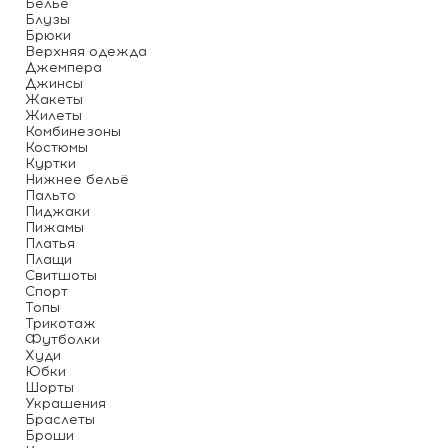
Белье
Блузы
Брюки
Верхняя одежда
Джемпера
Джинсы
Жакеты
Жилеты
Комбинезоны
Костюмы
Куртки
Нижнее бельё
Пальто
Пиджаки
Пижамы
Платья
Плащи
Свитшоты
Спорт
Топы
Трикотаж
Футболки
Худи
Юбки
Шорты
Украшения
Браслеты
Броши